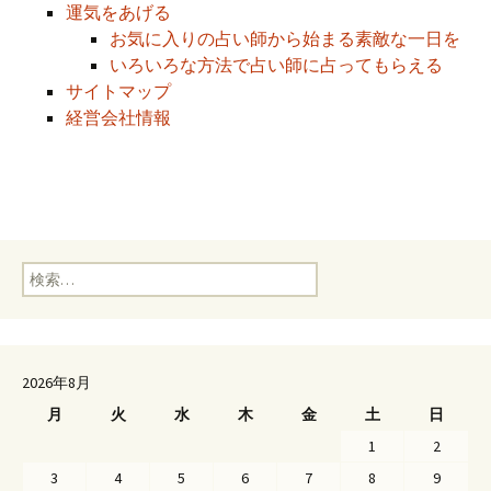
運気をあげる
お気に入りの占い師から始まる素敵な一日を
いろいろな方法で占い師に占ってもらえる
サイトマップ
経営会社情報
検索:
2026年8月
月
火
水
木
金
土
日
1
2
3
4
5
6
7
8
9