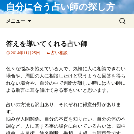
自分に合う占い師の探し方
コンテンツへ移動
検
メニュー
索:
答えを導いてくれる占い師
2014年11月25日
占い相談
色々な悩みを抱えている人で、気軽に人に相談できない
場合や、周囲の人に相談したけど思うような回答を得ら
れない場合や、自分の中で判断が難しい時には占い師に
よる助言に耳を傾けてみる事もいいと思います。
占いの方法も沢山あり、それぞれに得意分野がありま
す。
悩みが人間関係、自分の本質を知りたい、自分の体の不
調など、人に関する事の場合に向いている占いは、四柱
推命、占星術、姓名判断、手相、人相、九曜気学です。