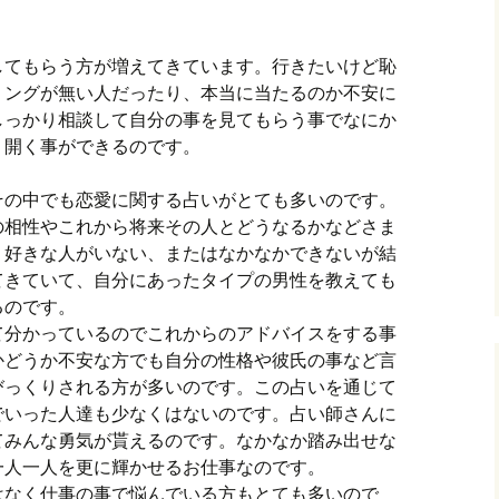
してもらう方が増えてきています。行きたいけど恥
ミングが無い人だったり、本当に当たるのか不安に
しっかり相談して自分の事を見てもらう事でなにか
り開く事ができるのです。
その中でも恋愛に関する占いがとても多いのです。
の相性やこれから将来その人とどうなるかなどさま
。好きな人がいない、またはなかなかできないが結
てきていて、自分にあったタイプの男性を教えても
るのです。
て分かっているのでこれからのアドバイスをする事
かどうか不安な方でも自分の性格や彼氏の事など言
びっくりされる方が多いのです。この占いを通じて
でいった人達も少なくはないのです。占い師さんに
てみんな勇気が貰えるのです。なかなか踏み出せな
一人一人を更に輝かせるお仕事なのです。
はなく仕事の事で悩んでいる方もとても多いので