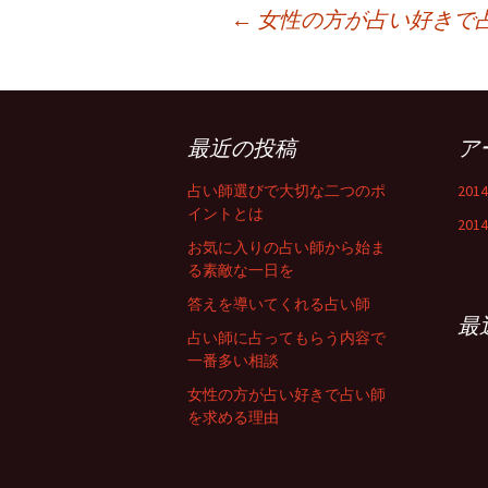
←
女性の方が占い好きで
投稿ナビゲーション
最近の投稿
ア
占い師選びで大切な二つのポ
201
イントとは
201
お気に入りの占い師から始ま
る素敵な一日を
答えを導いてくれる占い師
最
占い師に占ってもらう内容で
一番多い相談
女性の方が占い好きで占い師
を求める理由