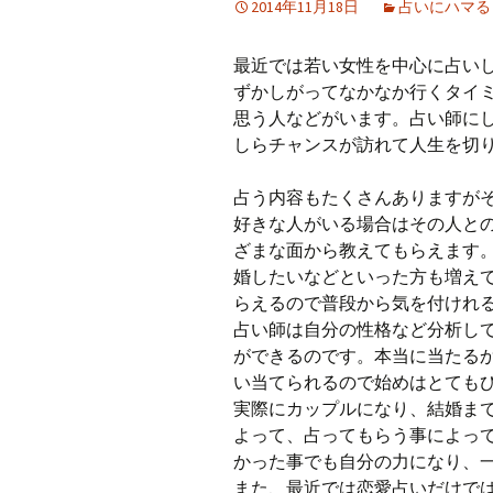
2014年11月18日
占いにハマる
最近では若い女性を中心に占い
ずかしがってなかなか行くタイ
思う人などがいます。占い師に
しらチャンスが訪れて人生を切
占う内容もたくさんありますが
好きな人がいる場合はその人と
ざまな面から教えてもらえます
婚したいなどといった方も増え
らえるので普段から気を付けれ
占い師は自分の性格など分析し
ができるのです。本当に当たる
い当てられるので始めはとても
実際にカップルになり、結婚ま
よって、占ってもらう事によっ
かった事でも自分の力になり、
また、最近では恋愛占いだけで